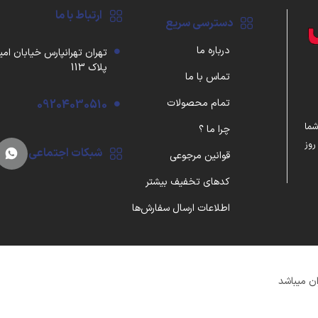
ارتباط با ما
دسترسی سریع
درباره ما
تهران تهرانپارس خیابان امی
پلاک 113
تماس با ما
تمام محصولات
09204030510
شما
چرا ما ؟
واردکننده مستقیم گجت‌های به‌روز با ضمانت اصالت، ۷ روز
شبکات اجتماعی
قوانین مرجوعی
کدهای تخفیف بیشتر
اطلاعات ارسال سفارش‌ها
ن میباشد