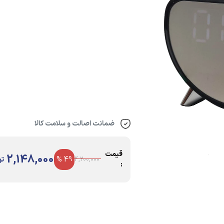
ضمانت اصالت و سلامت کالا
قیمت
2,148,000
49 %
تو
4,200,000
: