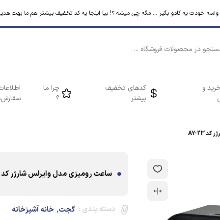
م واسه خودت یه کادو بگیر ... مگه چی میشه ؟! بیا اینجا یه کد تخفیف بیشتر هم ما بهت هدیه
رید و
کدهای تخفیف
چرا ما
اطلاعات
بیشتر
؟
سفارش‌ه
 AY-23
ساعت رومیزی مدل وایرلس شارژر کد AY-23
دسته بندی :
,
گجت
خانه آشپزخانه