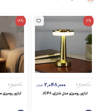
18%
11%
2,048,000
2,500,000
2,300,000
تومان
آباژور رومیزی مدل شارژی JC48
آباژور رومیزی مدل Switch