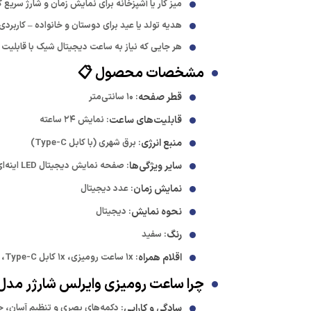
میز کار یا آشپزخانه برای نمایش زمان و شارژ سریع
هدیه تولد یا عید برای دوستان و خانواده – کاربردی و
هر جایی که نیاز به ساعت دیجیتال شیک با قابلیت ش
مشخصات محصول 📋
قطر صفحه
: ۱۰ سانتی‌متر
قابلیت‌های ساعت
: نمایش ۲۴ ساعته
منبع انرژی
: برق شهری (با کابل Type-C)
سایر ویژگی‌ها
: صفحه نمایش دیجیتال LED اینه‌ای، تنظیم الارم، شارژر وایرلس
نمایش زمان
: عدد دیجیتال
نحوه نمایش
: دیجیتال
رنگ
: سفید
اقلام همراه
: ۱x ساعت رومیزی، ۱x کابل Type-C، دفترچه راهنما
چرا ساعت رومیزی وایرلس شارژر مدل AY-23 را انتخاب کنید؟ 
سادگی و کارایی
: دکمه‌های بصری و تنظیم آسان، 