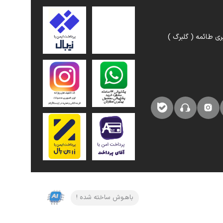
ری طائمه ( گلبرگ )
باهـوش ساخته شده !