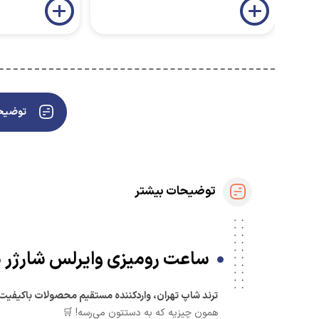
توضیحا
توضیحات بیشتر
ساعت رومیزی وایرلس شارژر مدل AY-23 ⏰ | زمان و شارژ، در یک ق
ترند شاپ تهران، واردکننده مستقیم محصولات باکیفیت
همون چیزیه که به دستتون می‌رسه! 🛒