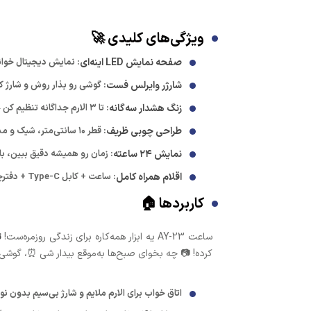
ویژگی‌های کلیدی 🚀
صفحه نمایش LED اینه‌ای
: نمایش دیجیتال خوانا
شارژر وایرلس فست
: گوشی رو بذار روش و شارژ کن – بدو
زنگ هشدار سه‌گانه
: تا ۳ الارم جداگانه تنظیم کن – یکی برای خودت، یکی برای خانواده! ⏰
طراحی چوبی ظریف
: قطر ۱۰ سانتی‌متر، شیک و مدرن برای دکور اتاق خواب یا میز کار – هدیه عالی! 🌳
نمایش ۲۴ ساعته
: زمان رو همیشه دقیق ببین، با 
اقلام همراه کامل
: ساعت + کابل Type-C + دفترچه راهنما – آماده استفاده فوری! 📦
کاربردها 🏠
ساعت AY-23 یه ابزار همه‌کاره برای زندگی روزمره‌ست!
ت
کرده! 📷 چه بخوای صبح‌ها به‌موقع بیدار شی ⏰، گوشی ر
اتاق خواب برای الارم ملایم و شارژ بی‌سیم بدون ن