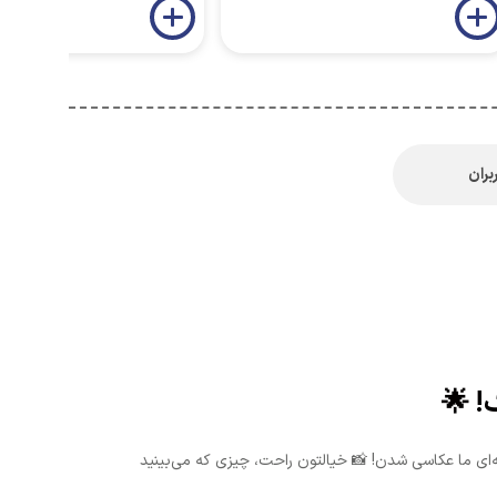
بران
و توسط تیم حرفه‌ای ما عکاسی شدن! 📸 خیالتون راحت، چیزی که می‌بینید