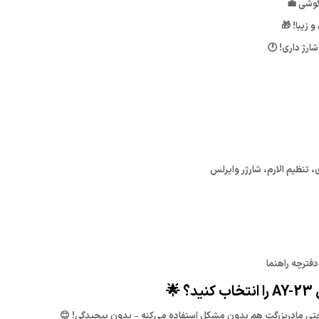
 گوشی 💼
 زیبا! 🎁
ارژ داری! 🕐
حتی مادربزرگت هم بدون مشکل استفاده می‌کنه – بدون پیچیدگی! 😊