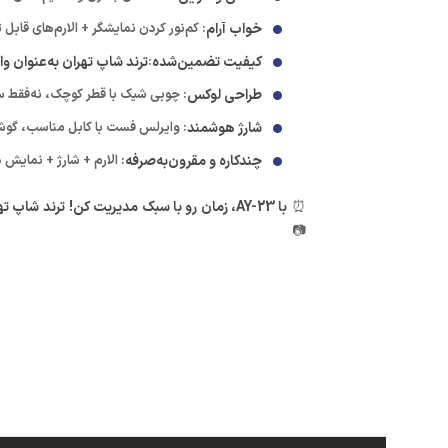
خواب آرام
: کم‌نور کردن نمایشگر + الارم‌های قاب
کیفیت تضمین‌شده
:
ترند شاپ تهران به‌عنوان و
طراحی لوکس
: چوبی شیک با قطر کوچک، نه‌فقط سا
شارژ هوشمند
: وایرلس فست با کابل مناسب، گوشی
چندکاره و مقرون‌به‌صرفه
: الارم + شارژ + نمایش 
⏰
با AY-23، زمان رو با سبک مدیریت کن!
ترند شاپ ته
📷