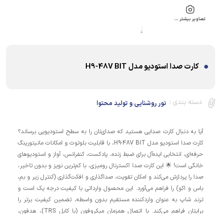
تصاویر بیشتر …
کارت صدا استودیو مدل H9-48V BIT
دسته بندی :
نور روشنایی و تولید محتوا
آیا به دنبال کارت صدایی هستید که صدای‌تان را به سطح استودیویی برساند؟
کارت صدا استودیو مدل H9-48V BIT، با قابلیت بلوتوث و امکانات مانیتورینگ
حرفه‌ای، انتخابی ایده‌آل برای ضبط زنده، پادکست، کنفرانس، آواز و استودیوهای
خانگی است! 🌟 این کارت صدا اکسترنال رومیزی، با کم‌ترین نویز و بدون تاخیر،
صدا را پردازش می‌کند و امکان تقویت، صداگذاری و افکت‌گذاری (کنترل زیر و بم،
باس و اکو) را فراهم می‌آورد. این محصول وارداتی با کیفیت درجه یک است و
ترند شاپ به عنوان واردکننده مستقیم بدون واسطه، تضمین کیفیت برتر را
برایتان فراهم می‌کند. با اتصال همزمان میکروفون (با کابل TRS)، هدفون،