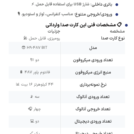
باتری داخلی
: شارژ USB برای استفاده قابل حمل. ⚡
ورودی/خروجی متنوع
: مناسب کنفرانس، آواز و استودیو. 🎙️
📋 مشخصات فنی این کارت صدا وارداتی
مشخصه
جزئیات
نوع کارت صدا
رومیزی، قابل حمل 🎤
مدل
H9-48V BIT 😎
تعداد ورودی میکروفون
دو 🔌
منبع انرژی میکروفون
فانتوم پاور 48V 🔋
نرخ نمونه‌برداری
44 کیلوهرتز 16 بیت 📊
تعداد ورودی آنالوگ
سه 📡
تعداد خروجی آنالوگ
چهار 🎧
تعداد ورودی دیجیتال
دو 💻
تعداد خروجی دیجیتال
یک 🔗