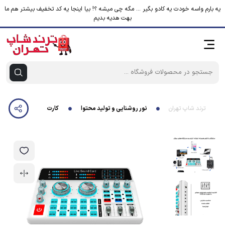
یه بارم واسه خودت یه کادو بگیر ... مگه چی میشه ؟! بیا اینجا یه کد تخفیف بیشتر هم ما
بهت هدیه بدیم
ترند شاپ تهران
نور روشنایی و تولید محتوا
کارت صدا استودیو مدل H9-48V BIT