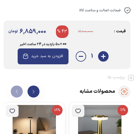
ایرفون و گوشی موبایل، می‌توانید صدای پس‌زمینه (Backing Track) را کنترل
کنید، رکورد بگیرید و از بلوتوث برای دسترسی آسان استفاده نمایید. باتری
ضمانت اصالت و سلامت کالا
داخلی قابل شارژ از طریق USB، آزادی عمل کامل می‌دهد. تمام تصاویر این
محصول توسط تیم عکاسی حرفه‌ای ترند شاپ تهیه شده، پس آنچه تحویل
می‌گیرید، دقیقاً همانی است که در عکس‌ها می‌درخشد – بدون هیچ تفاوتی! 📸
6,859,000
قیمت :
43 %
تومان
12,100,000
👀 +۵۰ بازدید در ۲۴ ساعت اخیر
1
افزودن به سبد خرید
برچسب ها:
محصولات مشابه
18%
11%