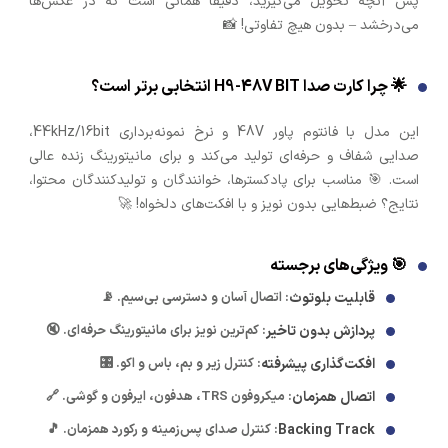
پس آنچه تحویل می‌گیرید، دقیقاً همانی است که در عکس‌ها
می‌درخشد – بدون هیچ تفاوتی! 📸
🌟 چرا کارت صدا H9-48V BIT انتخابی برتر است؟
این مدل با فانتوم پاور 48V و نرخ نمونه‌برداری 44kHz/16bit،
صدایی شفاف و حرفه‌ای تولید می‌کند و برای مانیتورینگ زنده عالی
است. 🎯 مناسب برای پادکسترها، خوانندگان و تولیدکنندگان محتوا،
نتایج؟ ضبط‌هایی بدون نویز و با افکت‌های دلخواه! 🚀
🎯 ویژگی‌های برجسته
قابلیت بلوتوث
: اتصال آسان و دسترسی بی‌سیم. 📡
پردازش بدون تاخیر
: کم‌ترین نویز برای مانیتورینگ حرفه‌ای. 🔇
افکت‌گذاری پیشرفته
: کنترل زیر و بم، باس و اکو. 🎛️
اتصال همزمان
: میکروفون TRS، هدفون، ایرفون و گوشی. 🔗
Backing Track
: کنترل صدای پس‌زمینه و رکورد همزمان. 🎵