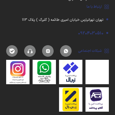
ارتباط با ما
تهران تهرانپارس خیابان امیری طائمه ( گلبرگ ) پلاک 113
09204030510
شبکات اجتماعی