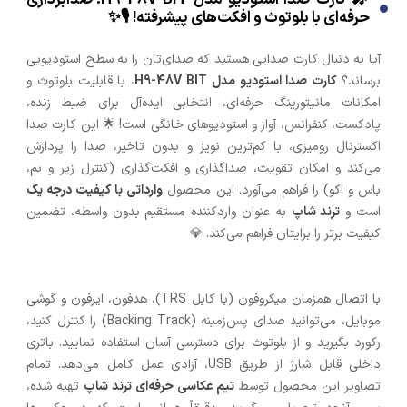
حرفه‌ای با بلوتوث و افکت‌های پیشرفته! 🎙️✨
آیا به دنبال کارت صدایی هستید که صدای‌تان را به سطح استودیویی
برساند؟
کارت صدا استودیو مدل H9-48V BIT
، با قابلیت بلوتوث و
امکانات مانیتورینگ حرفه‌ای، انتخابی ایده‌آل برای ضبط زنده،
پادکست، کنفرانس، آواز و استودیوهای خانگی است! 🌟 این کارت صدا
اکسترنال رومیزی، با کم‌ترین نویز و بدون تاخیر، صدا را پردازش
می‌کند و امکان تقویت، صداگذاری و افکت‌گذاری (کنترل زیر و بم،
باس و اکو) را فراهم می‌آورد. این محصول
وارداتی با کیفیت درجه یک
است و
ترند شاپ
به عنوان واردکننده مستقیم بدون واسطه، تضمین
کیفیت برتر را برایتان فراهم می‌کند. 💎
با اتصال همزمان میکروفون (با کابل TRS)، هدفون، ایرفون و گوشی
موبایل، می‌توانید صدای پس‌زمینه (Backing Track) را کنترل کنید،
رکورد بگیرید و از بلوتوث برای دسترسی آسان استفاده نمایید. باتری
داخلی قابل شارژ از طریق USB، آزادی عمل کامل می‌دهد. تمام
تصاویر این محصول توسط
تیم عکاسی حرفه‌ای ترند شاپ
تهیه شده،