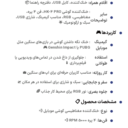
اقلام همراه
: خنک‌کننده، کابل USB، دفترچه راهنما 📦
: خنک‌کننده گوشی HK-4 PRO، فن 4 پره،
سایر
مغناطیسی، RGB، مناسب گیمینگ، شارژی USB،
توضیحات
سبک و ارگونومیک 🌟
کاربردها 🎮
گیمینگ
: خنک نگه داشتن گوشی در بازی‌های سنگین مثل
PUBG یا Genshin Impact 🎮
موبایل
استفاده
: جلوگیری از داغ شدن در تماس‌های ویدیویی یا
فیلم‌برداری 📱
طولانی
کار روزانه
: مناسب کاربران حرفه‌ای برای اپ‌های سنگین 💼
سفر و جابجایی
: سبک و شارژی برای استفاده در هر مکان 🛫
جلوه بصری
: نور RGB برای محیط کار جذاب 🌈
مشخصات محصول 📋
نوع
: خنک‌کننده مغناطیسی گوشی موبایل 💨
فن‌ها
: 4 پره 5000 RPM 💨