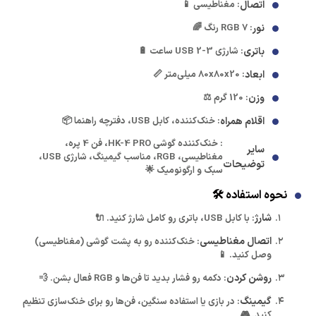
اتصال
: مغناطیسی 📱
نور
: RGB 7 رنگ 🌈
باتری
: شارژی USB 2-3 ساعت 🔋
ابعاد
: 80x80x20 میلی‌متر 📏
وزن
: 120 گرم ⚖️
اقلام همراه
: خنک‌کننده، کابل USB، دفترچه راهنما 📦
: خنک‌کننده گوشی HK-4 PRO، فن 4 پره،
سایر
مغناطیسی، RGB، مناسب گیمینگ، شارژی USB،
توضیحات
سبک و ارگونومیک 🌟
نحوه استفاده 🛠️
شارژ
: با کابل USB، باتری رو کامل شارژ کنید. 🔌
اتصال مغناطیسی
: خنک‌کننده رو به پشت گوشی (مغناطیسی)
وصل کنید. 📱
روشن کردن
: دکمه رو فشار بدید تا فن‌ها و RGB فعال بشن. 💨
گیمینگ
: در بازی یا استفاده سنگین، فن‌ها رو برای خنک‌سازی تنظیم
کنید. 🎮