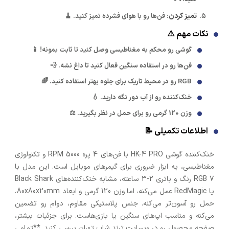
تمیز کردن
: فن‌ها رو با هوای فشرده تمیز کنید. 🧹
نکات مهم ⚠️
گوشی رو محکم به مغناطیسی وصل کنید تا ثابت بمونه! 📱
فن‌ها رو در استفاده سنگین فعال کنید تا داغ نشه. 💨
RGB رو در محیط تاریک برای جلوه بهتر استفاده کنید. 🌈
خنک‌کننده رو از آب دور نگه دارید. 💧
وزن 120 گرمی رو برای حمل در نظر بگیرید. ⚖️
اطلاعات تکمیلی 📝
خنک‌کننده گوشی HK-4 PRO با فن‌های 4 پره 5000 RPM و تکنولوژی
مغناطیسی، یه ابزار ضروری برای گیمرهای موبایل است. این مدل با
RGB 7 رنگ و باتری 2-3 ساعته، مشابه خنک‌کننده‌های Black Shark
یا RedMagic عمل می‌کنه، اما وزن 120 گرمی و ابعاد 80x80x20mm،
حمل رو آسون‌تر می‌کنه. جنس پلاستیکی مقاوم، دوام رو تضمین
می‌کنه و مناسب اپ‌های سنگین یا بازی‌هاست. برای جزئیات بیشتر،
صفحه محصول رو در وبسایت ترند شاپ تهران بررسی کنید. **تمامی