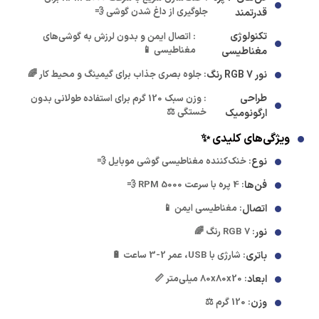
جلوگیری از داغ شدن گوشی 💨
قدرتمند
تکنولوژی
: اتصال ایمن و بدون لرزش به گوشی‌های
مغناطیسی 📱
مغناطیسی
نور RGB 7 رنگ
: جلوه بصری جذاب برای گیمینگ و محیط کار 🌈
طراحی
: وزن سبک 120 گرم برای استفاده طولانی بدون
خستگی ⚖️
ارگونومیک
ویژگی‌های کلیدی ✨
نوع
: خنک‌کننده مغناطیسی گوشی موبایل 💨
فن‌ها
: 4 پره با سرعت 5000 RPM 💨
اتصال
: مغناطیسی ایمن 📱
نور
: RGB 7 رنگ 🌈
باتری
: شارژی با USB، عمر 2-3 ساعت 🔋
ابعاد
: 80x80x20 میلی‌متر 📏
وزن
: 120 گرم ⚖️