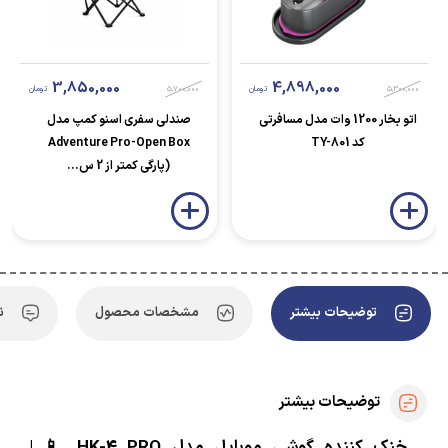
3,850,000
4,898,000
5,300,000
تومان
5,700,000
تومان
اتو بخار 1200 وات مدل مسافرتی
صندلی سفری اسنو کمپ مدل
کد TY-801
Adventure Pro-Open Box
(پارگی کمتر از 2 س...
توضیحات بیشتر
مشخصات محصول
ن
توضیحات بیشتر
خنک کننده گوشی موبایل مدل HK-4 PRO 📱 |