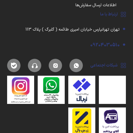
اطلاعات ارسال سفارش‌ها
ارتباط با ما
تهران تهرانپارس خیابان امیری طائمه ( گلبرگ ) پلاک 113
09204030510
شبکات اجتماعی