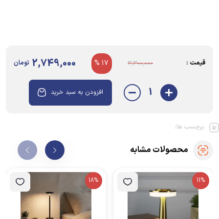
2,749,000
قیمت :
17 %
تومان
3,300,000
1
افزودن به سبد خرید
برچسب ها:
محصولات مشابه
18%
11%