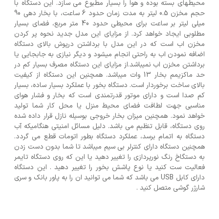
محیطهای بسته بوده و هوا را بسیار مطبوع می سازد. این دستگاه با
حجم مخزن 0.5 لیتر به مدت زمان حدود 6 ساعت، با بخار دهی 90
میلی لیتر بر ساعت برای محیطی حدود 40 متر مربع، فضای بسیار
مطلوبی ایجاد خواهد کرد. از مزایای این مدل جدید نحوه پر کردن
مخزن اب است که در این مدل با برداشتن درپوش بالای دستگاه
اضافه نمودن اب به راحتی انجام میشود و دیگر نیازی به جابجایی یا
برداشتن مخزن اب نمیباشد.از مزایای این دستگاه مصرف بسیار کم در
حد ماکزیمم بخار 13 وات میباشد. همچنین این دستگاه از کیفیت
بالای ساخت برخوردار است. دستگاه بخور با عملکرد بسیار ساده، بسیار
کم صدا است و دارای موتور قدرتمندی است که بخار و فشار هوای
مناسبی جهت لطافت فضای محیط منزل یا محل کار شما تولید
خواهد نمود. همچنین میزان بخار خروجی بوسیله نازل قرار داده شده
روی دستگاه، قابل تنظیم می باشد. دلیل مسائل امنیتی هنگامیکه آب
دستگاه به اتمام برسد، عملکرد دستگاه بطور اتومات قطع می گردد.
همچنین دستگاه دارای کنترلر بی سیم میباشد تا شما بدون دست زدن
به دستگاخ رنگ نورپردازی را تغییر دهید یا این که روی دستگاه تایمر
فعالیت ست کنید یا نوع پاشش بخور را تغییر دهید . این دستگاه
دارای کابل USB می باشد که شما می توانید ان را به پاور بانک و سری
شارژر گوشی متصل کنید .