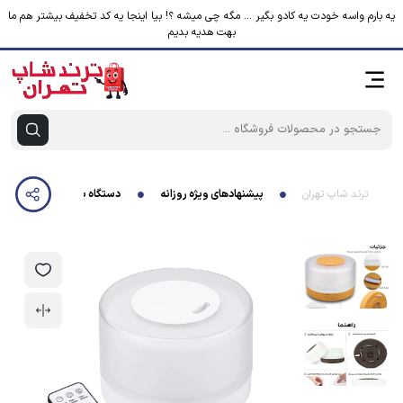
یه بارم واسه خودت یه کادو بگیر ... مگه چی میشه ؟! بیا اینجا یه کد تخفیف بیشتر هم ما
بهت هدیه بدیم
ترند شاپ تهران
پیشنهادهای ویژه روزانه
دستگاه بخور سرد مدل شبخواب کد AROMA-usb12W به همرا