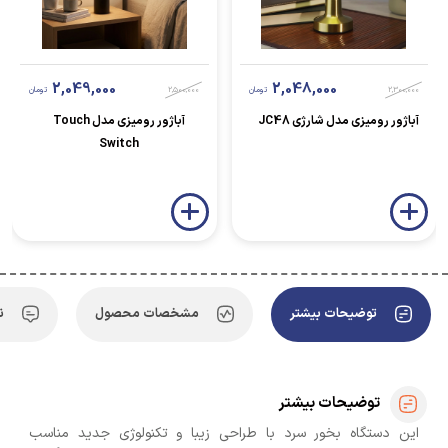
2,049,000
2,048,000
2,300,000
تومان
2,500,000
تومان
آباژور رومیزی مدل شارژی JC48
آباژور رومیزی مدل Touch
Switch
توضیحات بیشتر
مشخصات محصول
ن
توضیحات بیشتر
این دستگاه بخور سرد با طراحی زیبا و تکنولوژی جدید مناسب