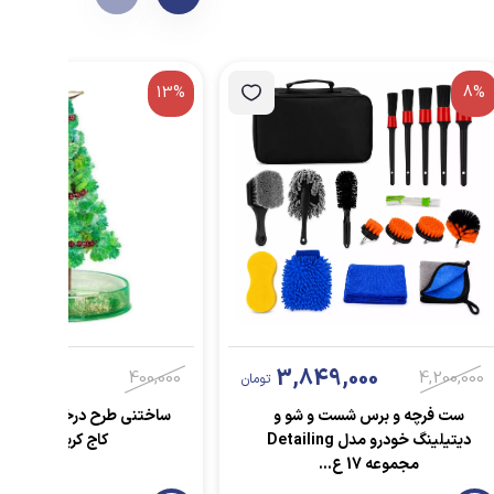
13%
8%
0,000
3,849,000
400,000
4,200,000
تومان
ست فرچه و برس شست و شو و
ساختنی طرح درخت جادویی
دیتیلینگ خودرو مدل Detailing
کاج کریسمس
مجموعه 17 ع...