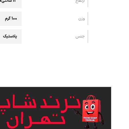
ارتفاع
13 سانتی‌متر
وزن
100 گرم
جنس
پلاستیک