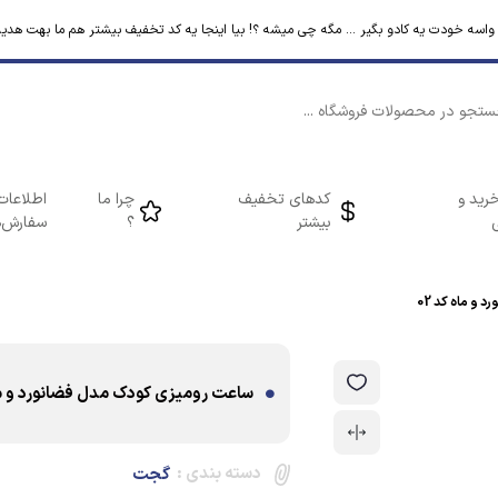
م واسه خودت یه کادو بگیر ... مگه چی میشه ؟! بیا اینجا یه کد تخفیف بیشتر هم ما بهت هدیه
رید و
کدهای تخفیف
چرا ما
اطلاعات
بیشتر
؟
سفارش‌ه
و ماه کد 02
ساعت رومیزی کودک مدل فضانورد و ماه
دسته بندی :
گجت