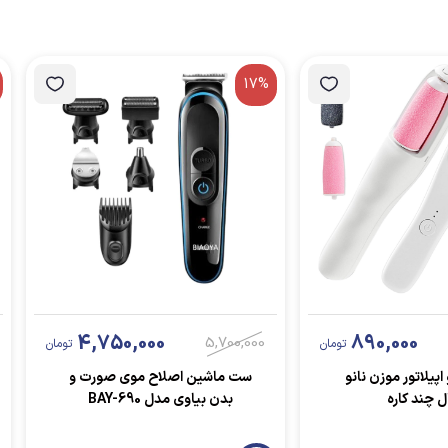
17%
4,750,000
890,000
5,700,000
تومان
تومان
اپیلاتور موزن نانو
ست ماشین اصلاح موی صورت و
ل چند کاره
بدن بیاوی مدل BAY-690