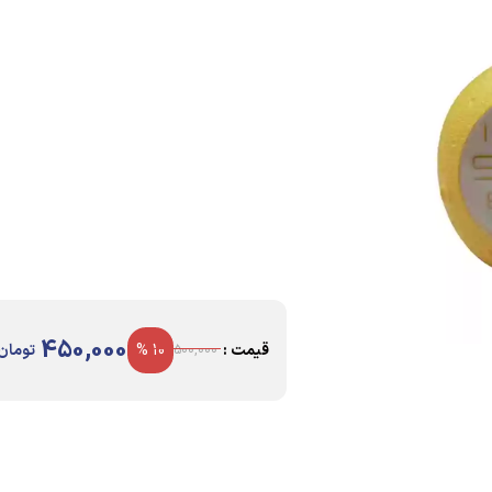
450,000
قیمت :
10 %
تومان
500,000