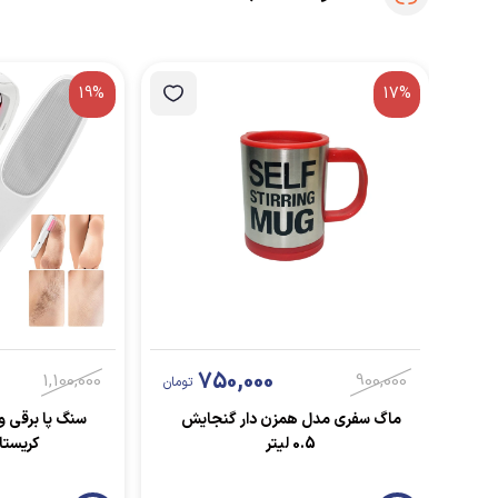
19%
17%
750,000
1,100,000
900,000
تومان
ماگ سفری مدل همزن دار گنجایش
سنگ پا برقی و 
0.5 لیتر
کریستا