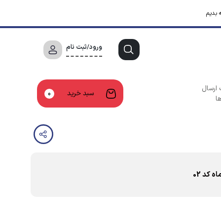
 بدیم
ورود/ثبت نام
 ارسال
سبد خرید
0
ا
 کد 02