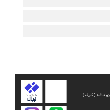
ری طائمه ( گلبرگ )