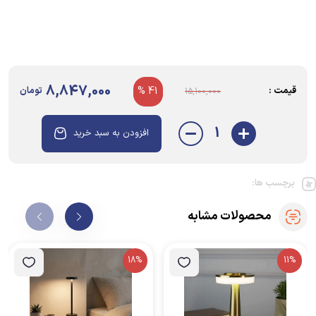
8,847,000
قیمت :
41 %
تومان
15,100,000
1
افزودن به سبد خرید
برچسب ها:
محصولات مشابه
18%
11%