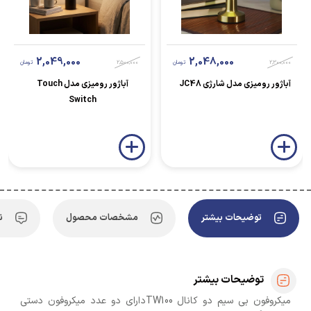
2,049,000
2,048,000
2,300,000
تومان
2,500,000
تومان
آباژور رومیزی مدل شارژی JC48
آباژور رومیزی مدل Touch
Switch
توضیحات بیشتر
مشخصات محصول
ن
توضیحات بیشتر
میکروفون بی سیم دو کانال TW100دارای دو عدد میکروفون دستی