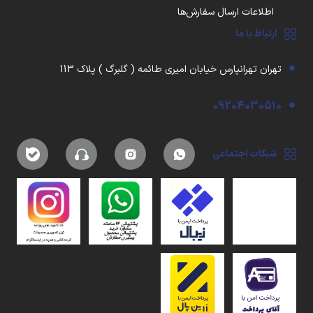
اطلاعات ارسال سفارش‌ها
ارتباط با ما
تهران تهرانپارس خیابان امیری طائمه ( گلبرگ ) پلاک 113
09204030510
شبکات اجتماعی