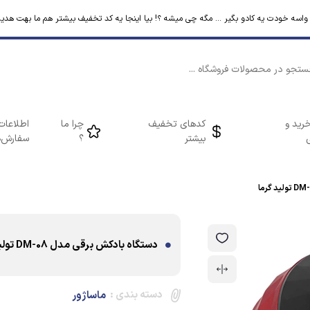
م واسه خودت یه کادو بگیر ... مگه چی میشه ؟! بیا اینجا یه کد تخفیف بیشتر هم ما بهت هدیه
رید و
کدهای تخفیف
چرا ما
اطلاعات
بیشتر
؟
سفارش‌ه
دستگاه بادکش برقی مدل DM-08 تولید گرما
دسته بندی :
ماساژور