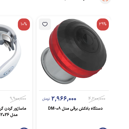
10%
29%
2,966,000
9,900,000
4,200,000
تومان
دستگاه بادکش برقی مدل DM-08
مدل Full package 2026