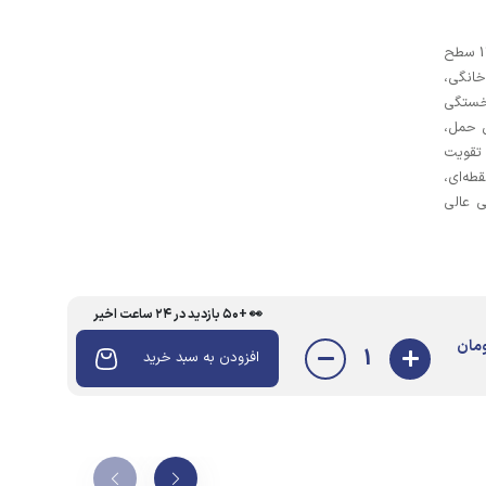
دستگاه بادکش برقی شارژی مدل DM-08 با 12 سطح
مت خانگی،
خستگی
ل حمل،
 تقویت
طه‌ای،
ی عالی
👀 +۵۰ بازدید در ۲۴ ساعت اخیر
مان
1
افزودن به سبد خرید