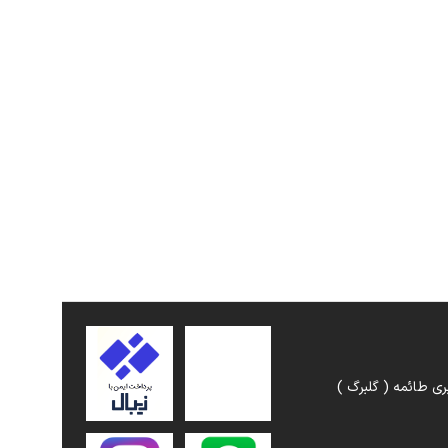
ری طائمه ( گلبرگ )