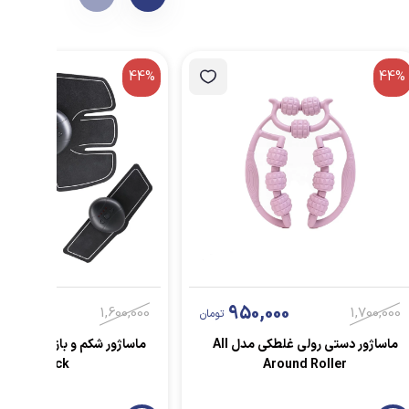
44%
44%
0,000
950,000
1,600,000
1,700,000
تومان
ماساژور دستی رولی غلطکی مدل All
pack
Around Roller