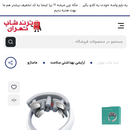
یه بارم واسه خودت یه کادو بگیر ... مگه چی میشه ؟! بیا اینجا یه کد تخفیف بیشتر هم ما
بهت هدیه بدیم
ترند شاپ تهران
آرایشی بهداشتی سلامت
ماساژور برقی گردن مدل JT-88