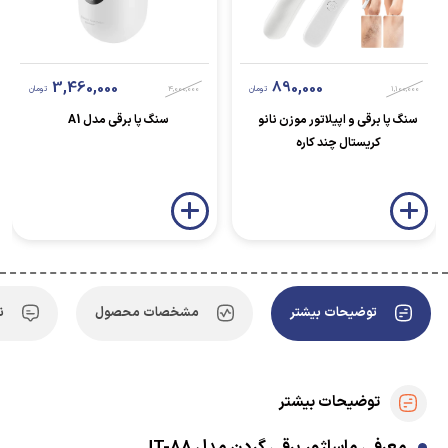
3,460,000
890,000
1,100,000
تومان
4,000,000
تومان
سنگ پا برقی و اپیلاتور موزن نانو
سنگ پا برقی مدل A1
کریستال چند کاره
توضیحات بیشتر
مشخصات محصول
ن
توضیحات بیشتر
معرفی ماساژور برقی گردن مدل JT-88