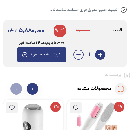
کیفیت اصلی-تحویل فوری-ضمانت سلامت کالا
5,880,000
قیمت :
39 %
تومان
9,700,000
👀 +۵۰ بازدید در ۲۴ ساعت اخیر
1
افزودن به سبد خرید
برچسب ها:
محصولات مشابه
14%
19%