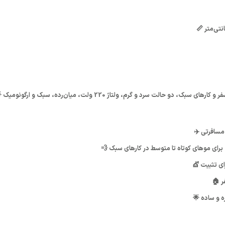
دو حالت سرد و گرم، ولتاژ 220 ولت، میان‌رده، سبک و ارگونومیک 🌟
مسافرتی ✈️
ای تثبیت 💇
ر 🏠
ره و ساده 🌟