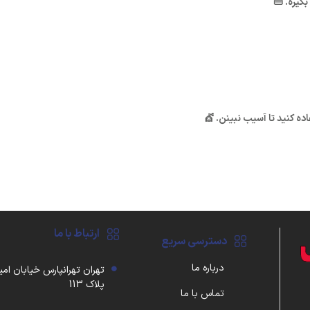
بگیره. 👜
ده کنید تا آسیب نبینن. 💇
ارتباط با ما
دسترسی سریع
درباره ما
تهران تهرانپارس خیابان امی
پلاک 113
تماس با ما