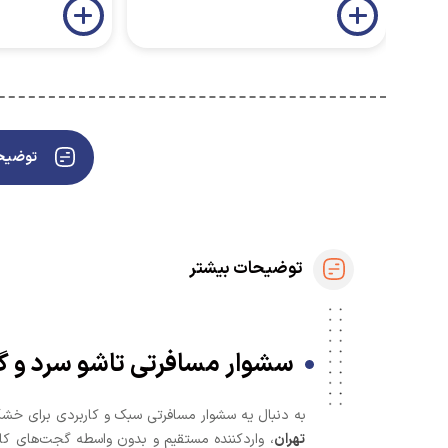
توضیحا
توضیحات بیشتر
سشوار مسافرتی تاشو سرد و گرم مدل W100C 💨 | خشک کردن سریع موها در سف
به دنبال یه سشوار مسافرتی سبک و کاربردی برای خشک
تهران