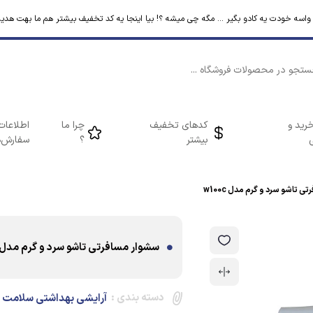
م واسه خودت یه کادو بگیر ... مگه چی میشه ؟! بیا اینجا یه کد تخفیف بیشتر هم ما بهت هدیه
رید و
کدهای تخفیف
چرا ما
اطلاعات
بیشتر
؟
سفارش‌ه
 تاشو سرد و گرم مدل w100c
سشوار مسافرتی تاشو سرد و گرم مدل w100c
دسته بندی :
آرایشی بهداشتی سلامت