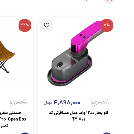
32%
8%
4,898,000
5,700,000
5,300,000
تومان
اتو بخار 1200 وات مدل مسافرتی کد
صندلی سفری
TY-801
کمتر از 2 