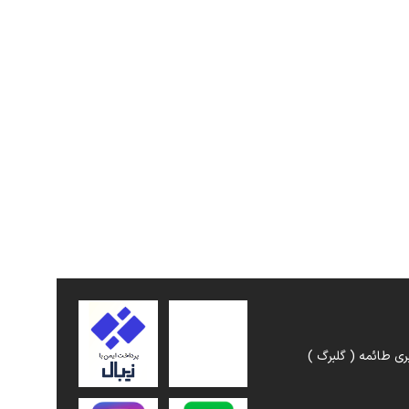
ری طائمه ( گلبرگ )