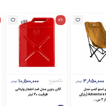
5%
10,500,000
3,850,000
11,000,000
تومان
تومان
 اسنو کمپ مدل
گالن بنزین مدل ضد انفجار وارداتی
Adventure Pro-Open Box (پارگی
ظرفیت 20 لیتر
س...