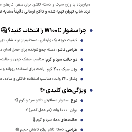
میان‌رده با وزن سبک و دسته تاشو، برای سفر، کارهای 
ترند شاپ تهران تهیه شده و کالای ارسالی دقیقاً مشابه ت
چرا سشوار W100C را انتخاب کنید؟ 🤔
کیفیت درجه یک وارداتی، مستقیم از ترند شاپ تهر
طراحی تاشو
: دسته جمع‌شونده برای حمل آسان در
دو حالت سرد و گرم
: مناسب خشک کردن و حالت‌ده
وزن سبک 400 گرم
: راحت برای استفاده روزانه و س
ولتاژ 220 ولت
: مناسب استفاده خانگی و ساده، میا
ویژگی‌های کلیدی ✨
نوع
: سشوار مسافرتی تاشو سرد و گرم 💨
توان
: 1000 وات (در عمل کمتر) ⚡
حالت‌های دما
: سرد و گرم 🌡️
طراحی
: دسته تاشو برای کاهش حجم 👜