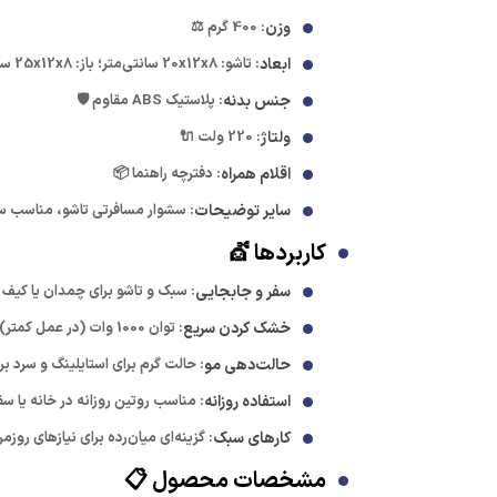
وزن
: 400 گرم ⚖️
ابعاد
: تاشو: 20x12x8 سانتی‌متر؛ باز: 25x12x8 سانتی‌متر 📏
جنس بدنه
: پلاستیک ABS مقاوم 🛡️
ولتاژ
: 220 ولت 🔌
اقلام همراه
: دفترچه راهنما 📦
سایر توضیحات
: سشوار مسافرتی تاشو، مناسب سفر و کارهای سبک، 
کاربردها 💇
سفر و جابجایی
: سبک و تاشو برای چمدان یا کیف 
خشک کردن سریع
: توان 1000 وات (در عمل کمتر) برای موهای کوتاه تا متوسط در کارهای سبک 💨
حالت‌دهی مو
: حالت گرم برای استایلینگ و سرد بر
استفاده روزانه
: مناسب روتین روزانه در خانه یا سف
کارهای سبک
: گزینه‌ای میان‌رده برای نیازهای روزم
مشخصات محصول 📋