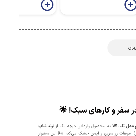
بران
 W100C
یه محصول وارداتی درجه یک از
ترند شاپ
ربردیه که با طراحی تاشو، دو حالت سرد و گرم و توان 1000 وات (در عمل کمتر)، موهات رو سریع و ایمن خشک می‌کنه! 🌬️ این سشوار