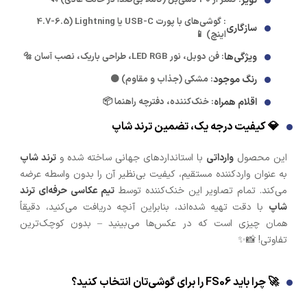
نویز
: گوشی‌های با پورت USB-C یا Lightning (4.7-6.5
سازگاری
اینچ) 📱
ویژگی‌ها
: فن دوبل، نور LED RGB، طراحی باریک، نصب آسان 🔩
رنگ موجود
: مشکی (جذاب و مقاوم) ⚫
اقلام همراه
: خنک‌کننده، دفترچه راهنما 📦
💎 کیفیت درجه یک، تضمین ترند شاپ
این محصول
وارداتی
با استانداردهای جهانی ساخته شده و
ترند شاپ
به عنوان واردکننده مستقیم، کیفیت بی‌نظیر آن را بدون واسطه عرضه
می‌کند. تمام تصاویر این خنک‌کننده توسط
تیم عکاسی حرفه‌ای ترند
شاپ
با دقت تهیه شده‌اند، بنابراین آنچه دریافت می‌کنید، دقیقاً
همان چیزی است که در عکس‌ها می‌بینید – بدون کوچک‌ترین
تفاوتی! 📸✨
🚀 چرا باید FS06 را برای گوشی‌تان انتخاب کنید؟