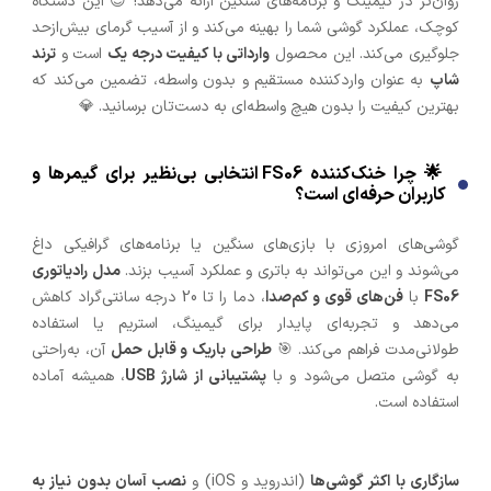
روان‌تر در گیمینگ و برنامه‌های سنگین ارائه می‌دهد! 😎 این دستگاه
کوچک، عملکرد گوشی شما را بهینه می‌کند و از آسیب گرمای بیش‌ازحد
جلوگیری می‌کند. این محصول
وارداتی با کیفیت درجه یک
است و
ترند
شاپ
به عنوان واردکننده مستقیم و بدون واسطه، تضمین می‌کند که
بهترین کیفیت را بدون هیچ واسطه‌ای به دست‌تان برسانید. 💎
🌟 چرا خنک‌کننده FS06 انتخابی بی‌نظیر برای گیمرها و
کاربران حرفه‌ای است؟
گوشی‌های امروزی با بازی‌های سنگین یا برنامه‌های گرافیکی داغ
می‌شوند و این می‌تواند به باتری و عملکرد آسیب بزند.
مدل رادیاتوری
FS06
با
فن‌های قوی و کم‌صدا
، دما را تا 20 درجه سانتی‌گراد کاهش
می‌دهد و تجربه‌ای پایدار برای گیمینگ، استریم یا استفاده
طولانی‌مدت فراهم می‌کند. 🎯
طراحی باریک و قابل حمل
آن، به‌راحتی
به گوشی متصل می‌شود و با
پشتیبانی از شارژ USB
، همیشه آماده
استفاده است.
سازگاری با اکثر گوشی‌ها
(اندروید و iOS) و
نصب آسان بدون نیاز به