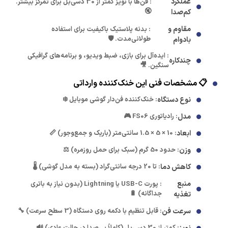
عملکرد
: فن‌ها با نویز کمتر از 30 دسی‌بل برای تمرکز بیشتر.
🔇
کم‌صدا
مقاوم و
: بدنه پلاستیک باکیفیت برای استفاده
طولانی‌مدت. 🛡️
بادوام
: ایده‌آل برای بازی، ضبط ویدیو، و برنامه‌های گرافیکی
چندکاره
سنگین. 🎥
📋 مشخصات فنی این خنک‌کننده وارداتی
نوع دستگاه
: خنک‌کننده فن‌دار گوشی موبایل ❄️
مدل
: رادیاتوری FS06 🎮
ابعاد
: 10 × 5 × 1.5 سانتی‌متر (باریک و جمع‌وجور) 📏
وزن
: حدود 50 گرم (سبک برای حمل روزمره) ⚖️
کاهش دما
: تا 20 درجه سانتی‌گراد (بسته به مدل گوشی) 🌡️
منبع
: پورت USB-C یا Lightning (بدون نیاز به باتری
جداگانه) 🔋
تغذیه
سرعت فن
: قابل تنظیم با دکمه روی دستگاه (3 سطح سرعت) 🔧
: کمتر از 30 دسی‌بل (کاملاً بی‌صدا در حالت عادی) 🔊