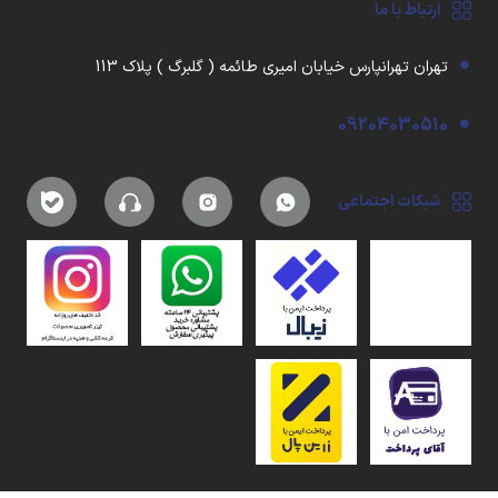
ارتباط با ما
تهران تهرانپارس خیابان امیری طائمه ( گلبرگ ) پلاک 113
09204030510
شبکات اجتماعی