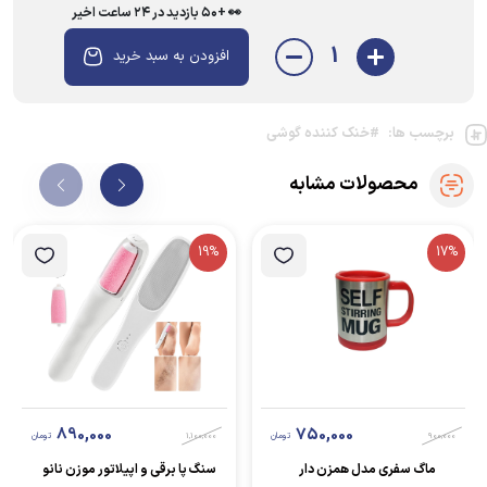
👀 +۵۰ بازدید در ۲۴ ساعت اخیر
1
افزودن به سبد خرید
برچسب ها:
#خنک کننده گوشی
محصولات مشابه
19%
17%
890,000
750,000
900,000
تومان
1,100,000
تومان
ماگ سفری مدل همزن دار
سنگ پا برقی و اپیلاتور موزن نانو