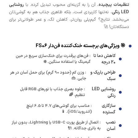
تنظیمات پیچیده
، آن را به گزینه‌ای محبوب تبدیل کرده. با
روشنایی
LED رنگی
، نه‌تنها کاربردی است، بلکه ظاهری جذاب هم به گوشی‌تان
می‌بخشد. نتایج؟ گیم‌پلی روان‌تر، کاهش لگ، و عمر طولانی‌تر برای
دستگاه‌تان! 🚀
🎯 ویژگی‌های برجسته خنک‌کننده فن‌دار FS06
کاهش دما تا
: فن‌های پرقدرت برای خنک‌سازی سریع در حین
گیمینگ یا استفاده سنگین. ❄️
20 درجه
طراحی باریک و
: وزن کم (حدود 90 گرم) برای حمل آسان در هر
جایی. 👜
سبک
روشنایی LED
: جلوه بصری جذاب با نورهای RGB قابل
تنظیم. 🌈
رنگی
سازگاری
: مناسب برای گوشی‌های 4.7 تا 6.5 اینچ
(اندروید/iOS). 📱
گسترده
نصب
: اتصال از طریق پورت USB-C یا Lightning، بدون نیاز
به باتری جداگانه. 🔌
آسان