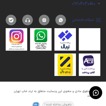
09204030510
شبکات اجتماعی
کلیه حقوق مادی و معنوی این وبسایت متعلق به ترند شاپ تهران
میباشد
باهـوش ساخته شده !