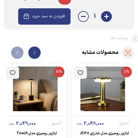
1
افزودن به سبد خرید
برچسب ها:
محصولات مشابه
18%
11%
2,049,000
2,048,000
2,300,000
تومان
2,500,000
تومان
آباژور رومیزی مدل شارژی JC48
آباژور رومیزی مدل Touch