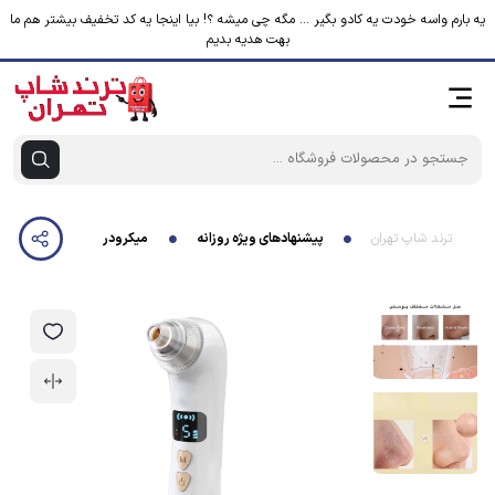
یه بارم واسه خودت یه کادو بگیر ... مگه چی میشه ؟! بیا اینجا یه کد تخفیف بیشتر هم ما
بهت هدیه بدیم
ترند شاپ تهران
پیشنهادهای ویژه روزانه
میکرودرم مدل KL-8