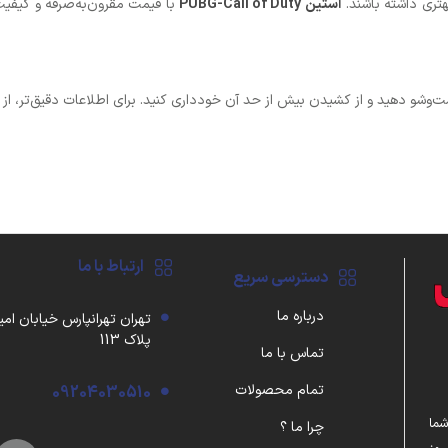
هتری داشته باشند.
آستین PUBG-Call of Duty
با قیمت مقرون‌به‌صرفه و کیفیت ب
ت‌وشو دهید و از کشیدن بیش از حد آن خودداری کنید. برای اطلاعات دقیق‌تر، از
ارتباط با ما
دسترسی سریع
درباره ما
تهران تهرانپارس خیابان امی
پلاک 113
تماس با ما
تمام محصولات
09204030510
شما
چرا ما ؟