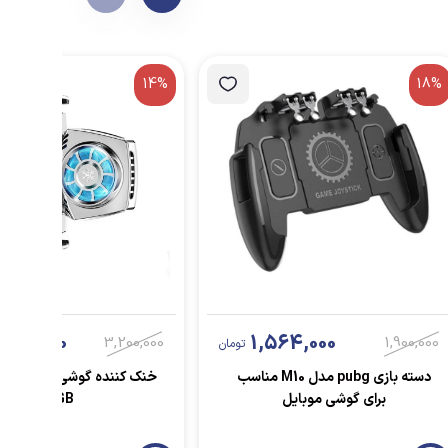
14%
18%
748,000
1,564,000
3,200,000
1,900,000
تومان
دسته بازی pubg مدل M10 مناسب
برای گوشی موبایل
RGB