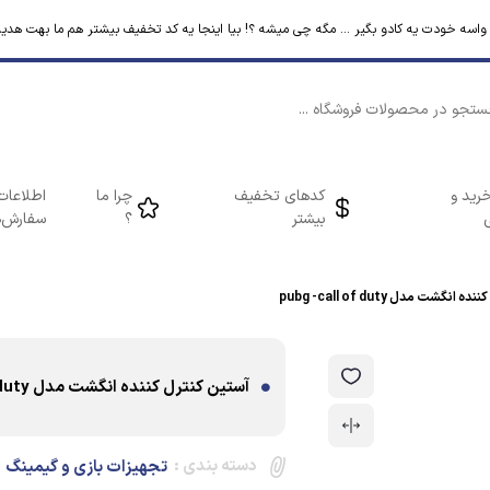
م واسه خودت یه کادو بگیر ... مگه چی میشه ؟! بیا اینجا یه کد تخفیف بیشتر هم ما بهت هدیه
رید و
کدهای تخفیف
چرا ما
اطلاعات
بیشتر
؟
سفارش‌ه
نگشت مدل pubg -call of duty
آستین کنترل کننده انگشت مدل pubg -call of duty
دسته بندی :
تجهیزات بازی و گیمینگ