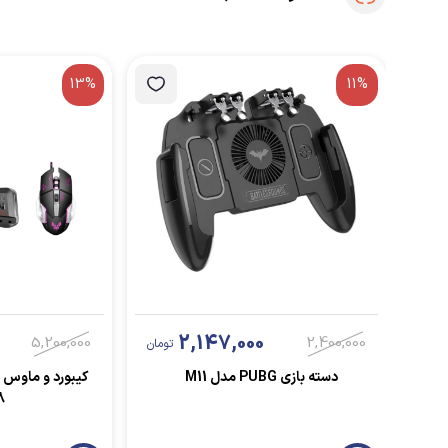
13%
11%
2,147,000
5,200,000
2,400,000
تومان
دسته بازی PUBG مدل M11
کیبورد و ماوس
8