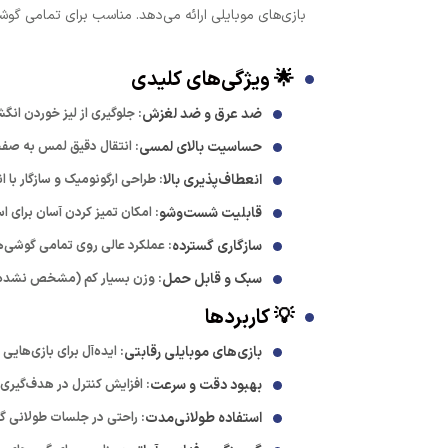
بازی‌های موبایلی ارائه می‌دهد. مناسب برای تمامی گوش
🌟 ویژگی‌های کلیدی
ضد عرق و ضد لغزش
: جلوگیری از لیز خوردن ان
حساسیت بالای لمسی
: انتقال دقیق لمس به صفحه
انعطاف‌پذیری بالا
: طراحی ارگونومیک و سازگار با 
قابلیت شست‌وشو
: امکان تمیز کردن آسان برای
سازگاری گسترده
: عملکرد عالی روی تمامی گوشی‌ه
سبک و قابل حمل
: وزن بسیار کم (مشخص نشده، اما معمولاً کمتر 
💡 کاربردها
بازی‌های موبایلی رقابتی
: ایده‌آل برای بازی‌هایی مانند PUBG، Call of Duty، Rules of Survival و Knives Out که نیا
بهبود دقت و سرعت
: افزایش کنترل در هدف‌گیری و ح
استفاده طولانی‌مدت
: راحتی در جلسات طولانی گ