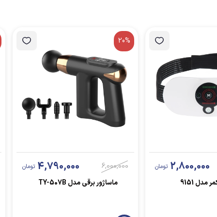
20%
4,790,000
2,800,000
6,000,000
تومان
تومان
 مدل 9151
ماساژور برقی مدل TY-507B