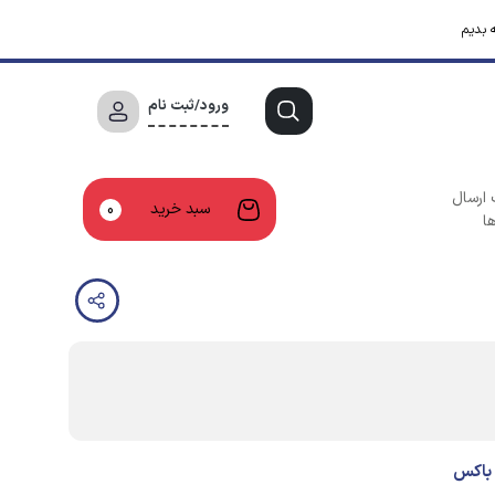
 بدیم
ورود/ثبت نام
 ارسال
سبد خرید
0
ا
 باکس