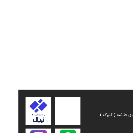
ری طائمه ( گلبرگ )