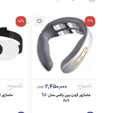
15%
16%
2,450,000
3,300,000
2,900,000
تومان
ماساژور گردن پین پاکس مدل TJ-
ماساژور کمر
809