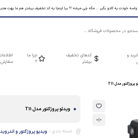
م واسه خودت یه کادو بگیر ... مگه چی میشه ؟! بیا اینجا یه کد تخفیف بیشتر هم ما بهت هدیه
رید و
کدهای تخفیف
چرا ما
اطلاعات
بیشتر
؟
سفارش‌ه
 پروژکتور مدل T11
ویدئو پروژکتور مدل T11
دسته بندی :
ویدیو پروژکتور و اندروید