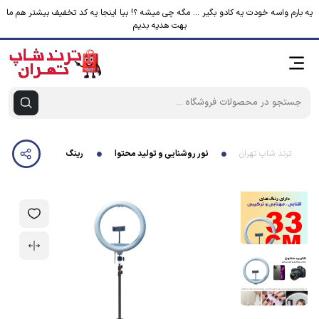
یه بارم واسه خودت یه کادو بگیر ... مگه چی میشه ؟! بیا اینجا یه کد تخفیف بیشتر هم ما
بهت هدیه بدیم
ترند شاپ تهران
نور روشنایی و تولید محتوا
رینگ لایت مدل LJJ-33 SK به همراه سه پایه نگهدارنده