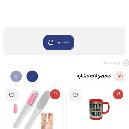
ناموجود
برچسب ها:
محصولات مشابه
19%
17%