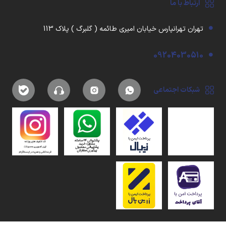
ارتباط با ما
تهران تهرانپارس خیابان امیری طائمه ( گلبرگ ) پلاک 113
09204030510
شبکات اجتماعی