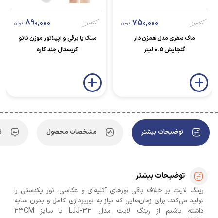
890,000
750,000
900,000
تومان
1,100,000
تومان
ماگ سفری مدل همزن دار
سنگ پا برقی و اپیلاتور موزن نانو
گنجایش 0.5 لیتر
کریستال چند کاره
توضیحات بیشتر
مشخصات محصول
ن
توضیحات بیشتر
رینگ لایت بر خلاف باقی نورهای آتلیه‌ای و عکاسی، نور یکدستی را
تولید می‌کند. برای زمان‌هایی که نیاز به نورپردازی کامل و بدون سایه
داشته باشیم از رینگ لایت مدل LJJ-33 با سایز 33CM