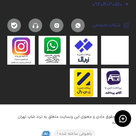
09204030510
شبکات اجتماعی
کلیه حقوق مادی و معنوی این وبسایت متعلق به ترند شاپ تهران
میباشد
باهـوش ساخته شده !