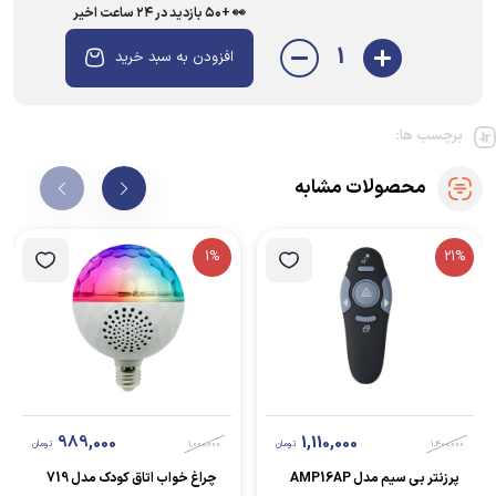
👀 +۵۰ بازدید در ۲۴ ساعت اخیر
1
افزودن به سبد خرید
برچسب ها:
محصولات مشابه
1%
21%
989,000
1,110,000
1,400,000
تومان
1,000,000
تومان
پرزنتر بی سیم مدل AMP16AP
چراغ خواب اتاق کودک مدل 719