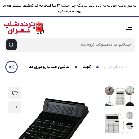
یه بارم واسه خودت یه کادو بگیر ... مگه چی میشه ؟! بیا اینجا یه کد تخفیف بیشتر هم ما
بهت هدیه بدیم
ترند شاپ تهران
گجت
ماشین حساب رو میزی مدل خورشیدی کد OS-9191