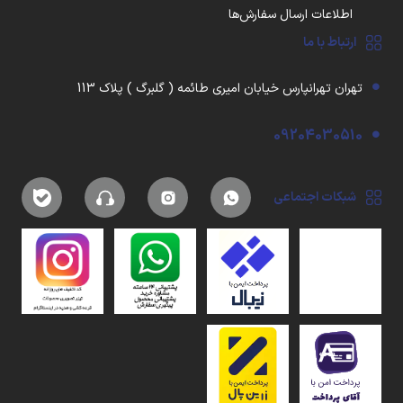
اطلاعات ارسال سفارش‌ها
ارتباط با ما
تهران تهرانپارس خیابان امیری طائمه ( گلبرگ ) پلاک 113
09204030510
شبکات اجتماعی