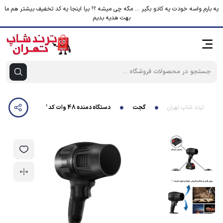
یه بارم واسه خودت یه کادو بگیر ... مگه چی میشه ؟! بیا اینجا یه کد تخفیف بیشتر هم ما
بهت هدیه بدیم
ترند شاپ تهران
گجت
دستگاه دمنده 48 وات کد H0C0-48V مدل دیمر دار