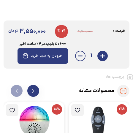
3,550,000
قیمت :
21 %
تومان
4,500,000
👀 +۵۰ بازدید در ۲۴ ساعت اخیر
1
افزودن به سبد خرید
برچسب ها:
محصولات مشابه
18%
25%