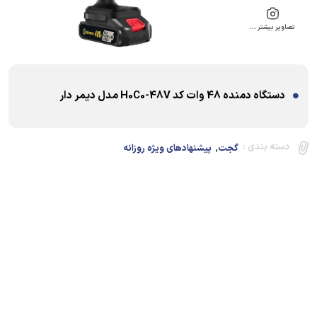
تصاویر بیشتر …
دستگاه دمنده 48 وات کد H0C0-48V مدل دیمر دار
,
دسته بندی :
گجت
پیشنهادهای ویژه روزانه