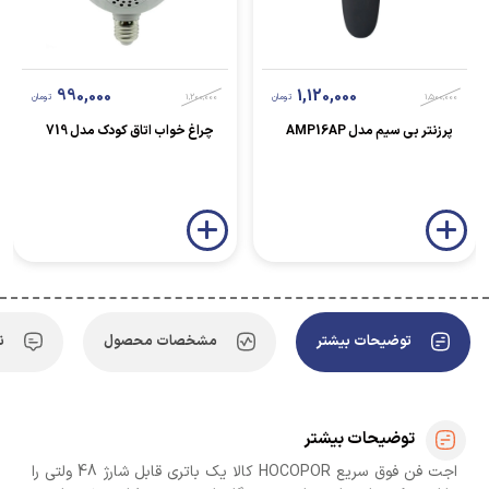
990,000
1,120,000
1,500,000
تومان
1,200,000
تومان
پرزنتر بی سیم مدل AMP16AP
چراغ خواب اتاق کودک مدل 719
توضیحات بیشتر
مشخصات محصول
ن
توضیحات بیشتر
اجت فن فوق سریع HOCOPOR کالا یک باتری قابل شارژ 48 ولتی را