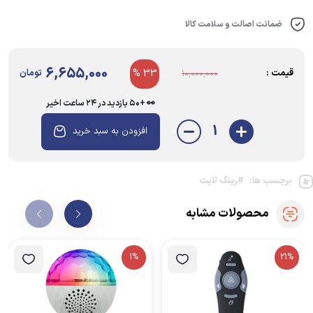
ضمانت اصالت و سلامت کالا
6,655,000
قیمت :
33 %
تومان
10,000,000
👀 +۵۰ بازدید در ۲۴ ساعت اخیر
1
افزودن به سبد خرید
برچسب ها:
#رینگ لایت
محصولات مشابه
1%
21%