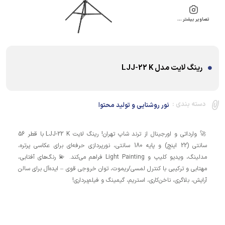
تصاویر بیشتر …
رینگ لایت مدل LJJ-22 K
دسته بندی :
نور روشنایی و تولید محتوا
🚀 وارداتی و اورجینال از ترند شاپ تهران! رینگ لایت LJJ-22 K با قطر 56
سانتی (22 اینچ) و پایه 180 سانتی، نورپردازی حرفه‌ای برای عکاسی پرتره،
مدلینگ، ویدیو کلیپ و Light Painting فراهم می‌کند. 💫 رنگ‌های آفتابی،
مهتابی و ترکیبی با کنترل لمسی/ریموت، توان خروجی قوی – ایده‌آل برای سالن
آرایش، بلاگری، ناخن‌کاری، استریم، گیمینگ و فیلم‌برداری!