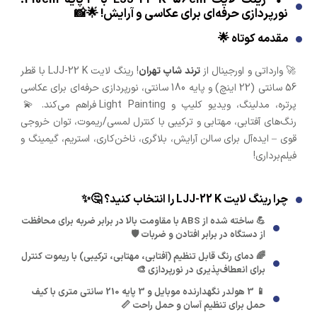
نورپردازی حرفه‌ای برای عکاسی و آرایش! 🌟📸
مقدمه کوتاه 🌟
🚀 وارداتی و اورجینال از
ترند شاپ تهران
! رینگ لایت LJJ-22 K با قطر
56 سانتی (22 اینچ) و پایه 180 سانتی، نورپردازی حرفه‌ای برای عکاسی
پرتره، مدلینگ، ویدیو کلیپ و Light Painting فراهم می‌کند. 💫
رنگ‌های آفتابی، مهتابی و ترکیبی با کنترل لمسی/ریموت، توان خروجی
قوی – ایده‌آل برای سالن آرایش، بلاگری، ناخن‌کاری، استریم، گیمینگ و
فیلم‌برداری!
چرا رینگ لایت LJJ-22 K را انتخاب کنید؟ 🤔✨
💪 ساخته شده از ABS با مقاومت بالا در برابر ضربه برای محافظت
از دستگاه در برابر افتادن و ضربات 🛡️
🌈 دمای رنگ قابل تنظیم (آفتابی، مهتابی، ترکیبی) با ریموت کنترل
برای انعطاف‌پذیری در نورپردازی 🎨
📱 3 هولدر نگهدارنده موبایل و 3 پایه 210 سانتی متری با کیف
حمل برای تنظیم آسان و حمل راحت 📏