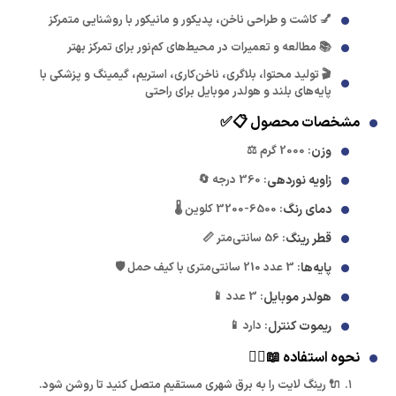
💅 کاشت و طراحی ناخن، پدیکور و مانیکور با روشنایی متمرکز
📚 مطالعه و تعمیرات در محیط‌های کم‌نور برای تمرکز بهتر
🎬 تولید محتوا، بلاگری، ناخن‌کاری، استریم، گیمینگ و پزشکی با
پایه‌های بلند و هولدر موبایل برای راحتی
مشخصات محصول 📋✅
وزن
: 2000 گرم ⚖️
زاویه نوردهی
: 360 درجه 🔄
دمای رنگ
: 3200-6500 کلوین 🌡️
قطر رینگ
: 56 سانتی‌متر 📏
پایه‌ها
: 3 عدد 210 سانتی‌متری با کیف حمل 🛡️
هولدر موبایل
: 3 عدد 📱
ریموت کنترل
: دارد 📱
نحوه استفاده 📖🚶‍♂️
🔌 رینگ لایت را به برق شهری مستقیم متصل کنید تا روشن شود.