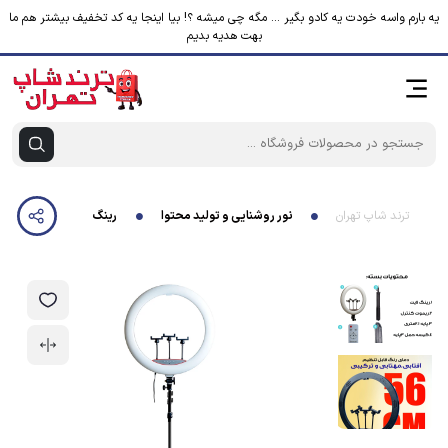
یه بارم واسه خودت یه کادو بگیر ... مگه چی میشه ؟! بیا اینجا یه کد تخفیف بیشتر هم ما
بهت هدیه بدیم
ترند شاپ تهران
نور روشنایی و تولید محتوا
رینگ لایت مدل LJJ-22 K