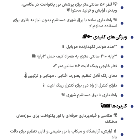
💡 قطر 56 سانتی‌متر برای پوشش نور یکنواخت در عکاسی،
ویدئو، آرایش و تولید محتوا 🌟
🔌 راه‌اندازی ساده با برق شهری مستقیم بدون نیاز به باتری برای
استفاده مداوم ⚡
ویژگی‌های کلیدی 🔑🌈
3عدد هولدر نگهدارنده موبایل 📱
3پایه 210 سانتی متری به همراه کیف حمل 3پایه 🛍️
قطر خارجی رینگ لایت 56 سانتی‌متر 📏
دمای رنگ قابل تنظیم بصورت آفتابی ، مهتابی و ترکیبی 🌡️
دارای کنترل از راه دور برای کنترل رینگ لایت 📱
راه‌اندازی با برق مستقیم شهری 🔌
کاربردها 📸🚀
🎥 عکاسی و فیلم‌برداری حرفه‌ای با نور یکنواخت برای سوژه‌های
مختلف
💄 آرایش، آرایشگاه و میکاپ با نور طبیعی و قابل تنظیم برای دقت
بالا