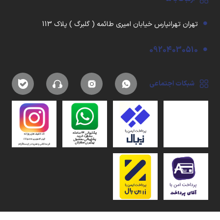
تهران تهرانپارس خیابان امیری طائمه ( گلبرگ ) پلاک 113
09204030510
شبکات اجتماعی