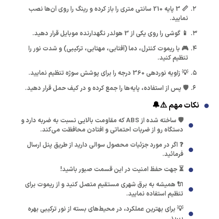
📏 3 پایه 210 سانتی متری را باز کرده و رینگ را روی آن‌ها نصب
نمایید.
📱 گوشی را روی یکی از 3 هولدر نگهدارنده موبایل قرار دهید.
🎮 با ریموت کنترل، دما (آفتابی، مهتابی، ترکیبی) و شدت نور را
تنظیم کنید.
💡 زاویه نوردهی 360 درجه را برای پوشش سوژه تنظیم نمایید.
🛡️ پس از استفاده، پایه‌ها را جمع کرده و در کیف حمل قرار دهید.
نکات مهم ⚠️🔔
🛡️ ساخته شده از ABS که مقاومت بالایی نسبت به ضربه دارد و
دستگاه رو از ضربات احتماتی و افتادن محافظت می‌کند.
❓ اگر در مورد جزئیات محصول سوالی دارید از طریق پنل ارسال
فرمائید.
⏳ جهت حفظ امنیت در این قسمت صبور باشید!
🔌 همیشه به برق شهری مستقیم متصل کنید و از ریموت برای
تنظیم استفاده نمایید.
💡 برای بهترین عملکرد، در محیط‌های بسته از نور ترکیبی بهره
ببرید.