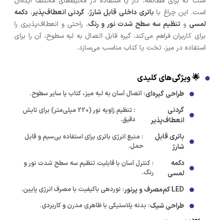
است که برای مطالعه، کار یا استفاده در محیط‌های مختلف ایده‌آل
است. این چراغ با
باتری داخلی قابل شارژ
،
گردنی انعطاف‌پذیر
،
دکمه
لمسی
و
تنظیم سه سطح شدت نور و رنگ
، راحتی و انعطاف‌پذیری را
برای کاربران فراهم می‌کند. گیره قابل اتصال به لبه سطوح، آن را برای
استفاده در میز، تخت یا کتاب مناسب می‌سازد.
🌟 ویژگی‌های کلیدی
طراحی گیره‌ای
: اتصال آسان به لبه میز، کتاب یا سایر سطوح.
گردنی
: تنظیم زاویه نور (220 میلی‌متر) برای تابش
دقیق.
انعطاف‌پذیر
باتری قابل
: منبع انرژی باتری برای استفاده بی‌سیم و قابل
حمل.
شارژ
دکمه
: کنترل آسان با قابلیت تنظیم سه سطح شدت نور و
رنگ.
لمسی
LED کم‌مصرف و پرنور
: نوردهی باکیفیت با مصرف انرژی پایین.
طراحی شیک
: بدنه پلاستیکی با ظاهری مدرن و کاربردی.