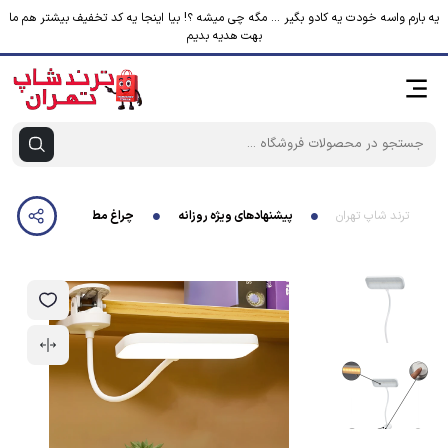
یه بارم واسه خودت یه کادو بگیر ... مگه چی میشه ؟! بیا اینجا یه کد تخفیف بیشتر هم ما
بهت هدیه بدیم
ترند شاپ تهران
پیشنهادهای ویژه روزانه
چراغ مطالعه شارژی مدل گیره ای 