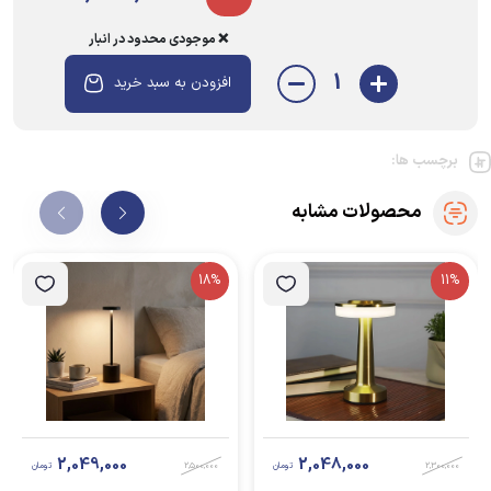
❌ موجودی محدود در انبار
1
افزودن به سبد خرید
برچسب ها:
محصولات مشابه
18%
11%
2,049,000
2,048,000
2,300,000
تومان
2,500,000
تومان