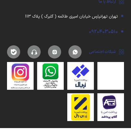
ارتباط با ما
تهران تهرانپارس خیابان امیری طائمه ( گلبرگ ) پلاک 113
09204030510
شبکات اجتماعی