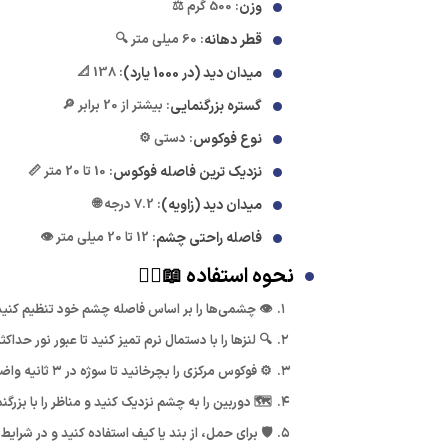
وزن
: 500 گرم ⚖️
قطر دهانه
: 60 میلی متر 🔍
میدان دید (در 1000 یارد)
: 138 📐
گستره بزرگنمایی
: بیشتر از 20 برابر 🔎
نوع فوکوس
: دستی ⚙️
نزدیک ترین فاصله فوکوس
: 10 تا 20 متر 📏
میدان دید (زاویه)
: 7.2 درجه 🌐
فاصله راحتی چشم
: 12 تا 20 میلی متر 👁️
نحوه استفاده 📖🚶‍♂️
👁️ چشمی‌ها را بر اساس فاصله چشم خود تنظیم کنید 
🔍 لنزها را با دستمال نرم تمیز کنید تا عبور نور حدا
⚙️ فوکوس مرکزی را بچرخانید تا سوژه در ۳ ثانیه واضح شود؛ از نزدیک‌ترین فاصله ۱۰-۲۰ متر شروع کنید.
🗺️ دوربین را به چشم نزدیک کنید و مناظر را با بزرگنمایی ۳۰ برابر مشاهده نمایید؛ میدان دید وسیع را برای نظارت کامل 
🛡️ برای حمل، از بند یا کیف استفاده کنید و در شرایط نور کم از درخ