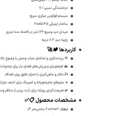
درخشندگی نسبی ۷.۱
سیستم فوکوس مرکزی سریع
ساختار اپتیکی ۲x5E/4G
میدان دید وسیع ۱۲۶ متر در فاصله ۱۰۰۰ متری
زاویه دید ۷.۲ درجه
کاربردها 🏕️🚀
🦅 پرنده‌نگری و تماشای حیات وحش با وضوح بالا
🏔️ کوهنوردی و ورزش‌های فضای باز برای چشم‌اندا
🎣 شکار و ماهی‌گیری با تمرکز دقیق روی اهداف
✈️ سفرهای ماجراجویانه و کمپینگ برای کشف جزئیا
🌿 طبیعت‌گردی روزانه برای لذت بردن از مناظر وس
مشخصات محصول 📋✅
ابعاد
: 20x18x4 سانتی‌متر 📏