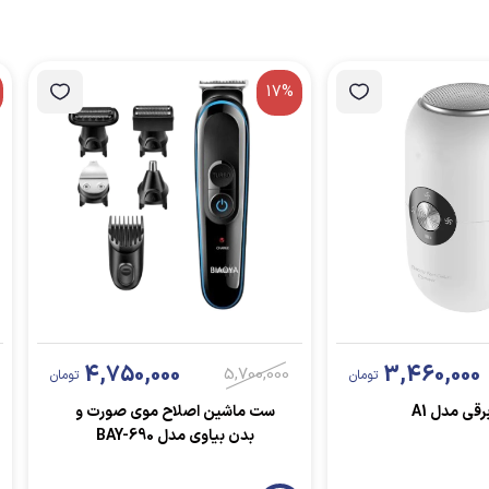
17%
4,750,000
3,460,000
5,700,000
تومان
تومان
رقی مدل A1
ست ماشین اصلاح موی صورت و
بدن بیاوی مدل BAY-690