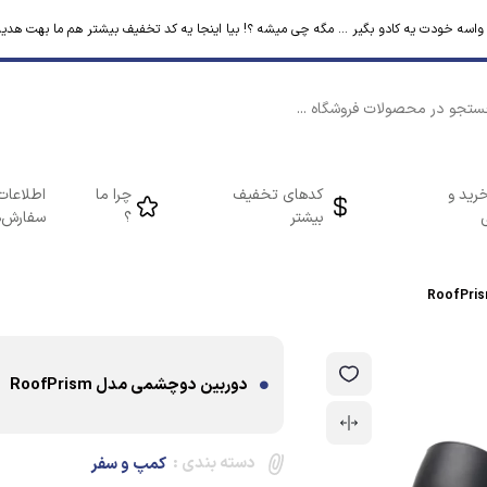
م واسه خودت یه کادو بگیر ... مگه چی میشه ؟! بیا اینجا یه کد تخفیف بیشتر هم ما بهت هدیه
رید و
کدهای تخفیف
چرا ما
اطلاعات
بیشتر
؟
سفارش‌ه
دوربین دوچشمی مدل RoofPrism
دسته بندی :
کمپ و سفر