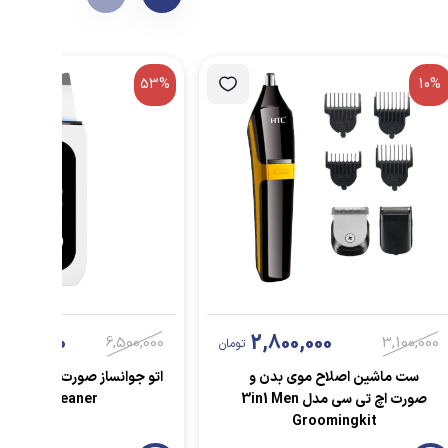
53%
10%
047,000
2,800,000
6,500,000
3,100,000
تومان
ست ماشین اصلاح موی بدن و
اتو جوانساز ص
صورت اچ تی سی مدل 3in1 Men
Ion Cleaner
Groomingkit