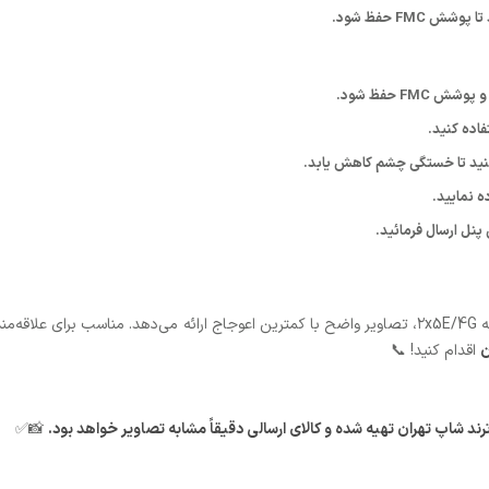
FM حفظ شود.
FM حفظ شود.
فاده کنید.
 کنید تا خستگی چشم کاهش یابد.
ه نمایید.
پنل ارسال فرمائید.
دوربین دوچشمی RoofPrism با ساختار اپتیکی پیشرفته ۲x5E/4G، تصاویر واضح با کمترین اعوجاج ارائه می
ن
اقدام کنید! 📞
 شاپ تهران تهیه شده و کالای ارسالی دقیقاً مشابه تصاویر خواهد بود.
📸✅