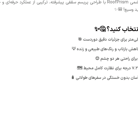
! دوربین دوچشمی RoofPrism با طراحی پریسم سقفی پیشرفته، ترکیبی از عملکرد 
ید وسیع! 🎒✨