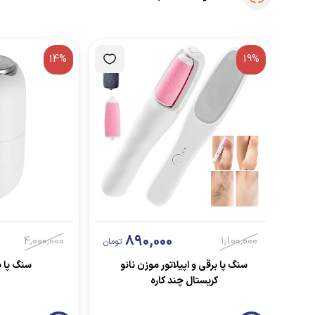
14%
19%
890,000
4,000,000
1,100,000
تومان
سنگ پا برقی و اپیلاتور موزن نانو
سنگ پا ب
کریستال چند کاره