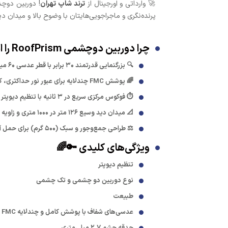
🚀 وارداتی و اورجینال از
ترند شاپ تهران
پرنده‌نگری و ماجراجویی‌هایتان با وضوح بالا و میدان د
چرا دوربین دوچشمی RoofPrism را انتخاب کنید؟ 🤔✨
🔍 بزرگنمایی قدرتمند ۳۰ برابر با قطر عدسی ۶۰ میلی‌متر برای جزئیات دقیق دوردست 🎯
🌈 پوشش FMC چندلایه برای عبور نور حداکثری، کاهش بازتاب و رنگ‌های طبیعی و زنده 💡
⏱️ فوکوس مرکزی سریع در ۳ ثانیه با تنظیم دیوپتر برای راحتی هر دو چشم 😌
📐 میدان دید وسیع ۱۲۶ متر در ۱۰۰۰ متری و زاویه ۷.۲ درجه برای نظارت کامل محیط 🗺️
⚖️ طراحی جمع‌وجور و سبک (۵۰۰ گرم) برای حمل آسان بدون خستگی در سفرهای طولانی 🧳
ویژگی‌های کلیدی 🔑🌈
تنظیم دیوپتر
نوع دوربین دو چشمی و تک چشمی
طبیعت
عدسی‌های شفاف با پوشش کامل و چندلایه FMC
حدقه چشم ۲.۷ میلی‌متری