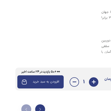
🔭 دوربین دوچشمی مدل RoofPrism: جهان
دوردست را به نزدیکی بکشید با بزرگنمایی ۳۰ برابر!
دوربین
ریسم سقفی
سان را
گردان،
بالا و
👀 +۵۰ بازدید در ۲۴ ساعت اخیر
مان
1
افزودن به سبد خرید