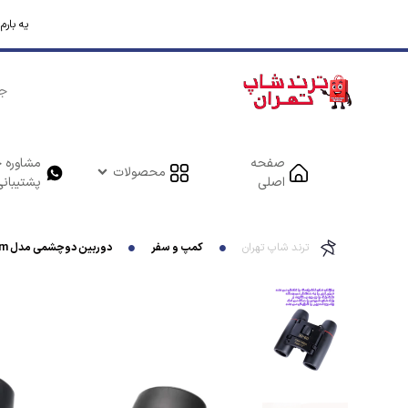
یه بار
صفحه
مشاوره خ
محصولات
اصلی
پشتیبانی
ترند شاپ تهران
کمپ و سفر
دوربین دوچشمی مدل RoofPrism