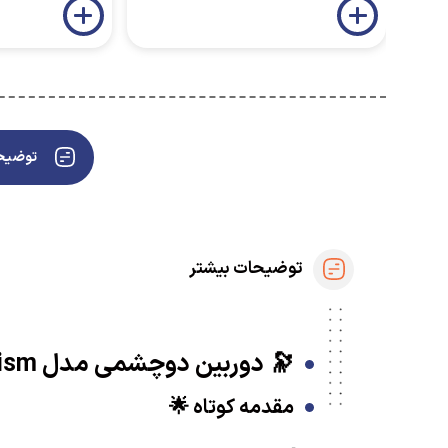
توضیحا
توضیحات بیشتر
🔭 دوربین دوچشمی مدل RoofPrism: جهان دوردست را به نزدیکی بکشید با بزرگنمایی ۳۰ برابر! 🌟🦅
مقدمه کوتاه 🌟