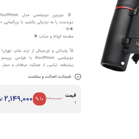
🚀 وارداتی و اورجینال از ترند شاپ تهران! 
دوچشمی RoofPrism با طراحی پ
پیشرفته، ترکیبی از عملکرد حرفه‌ای و حمل آ
ارائه می‌دهد. 🏞️ ایده‌آل برای طبیعت‌
ضمانت اصالت و سلامت
پرنده‌نگری و ماجراجویی‌هایتان با وضوح 
میدان دید وسیع! 🎒✨
قیمت
2,149,000
10 %
تو
2,400,000
: