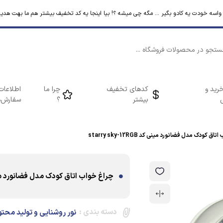
م واسه خودت یه کادو بگیر ... مگه چی میشه ؟! بیا اینجا یه کد تخفیف بیشتر هم ما بهت هدیه
رید و
کدهای تخفیف
چرا ما
اطلاعات
بیشتر
؟
سفارش‌ه
ق کودک مدل فضانورد مینی کد starry sky-12RGB
چراغ خواب اتاق کودک مدل فضانورد مینی کد -12RGB
دسته بندی :
نور روشنایی و تولید محتو