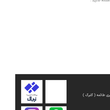
تگاه ندارید .
ری طائمه ( گلبرگ )