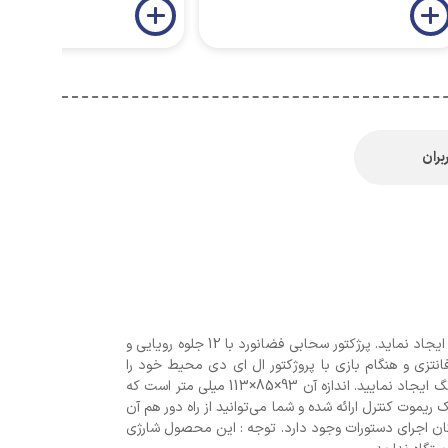
بران
این پروژکتور با طرح فضانورد با ایجاد نورهای رویایی و رنگارنگ در تاریکی شب، میتواند فضایی بسیار جذاب و آرامش‌بخش را برای شما ایجاد نماید. پرژکتور سحابی فضانورد با 12 جلوه رویایی و
فانتزی و هنگام بازی با پروژکتور ال ای دی محیط خود را
نورپردازی کنید. سر آن را می توان در 90 درجه و بازوهای آن را در 360 درجه به دلخواه تنظیم کرد و با ایجاد زاویه دلخواه؛ محیطی رنگارنگ ایجاد نمایید. اندازه آن 93×85×113 میلی متر است که
یموت کنترل ارائه شده و شما می‌توانید از راه دور هم آن
کان اجرای دستورات وجود دارد. توجه : این محصول شارژی