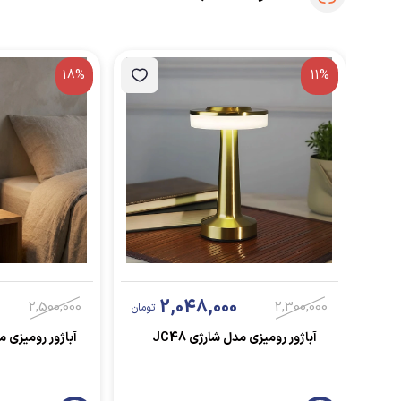
18%
11%
2,048,000
2,500,000
2,300,000
تومان
آباژور رومیزی مدل شارژی JC48
آباژور رومیزی مدل Switch