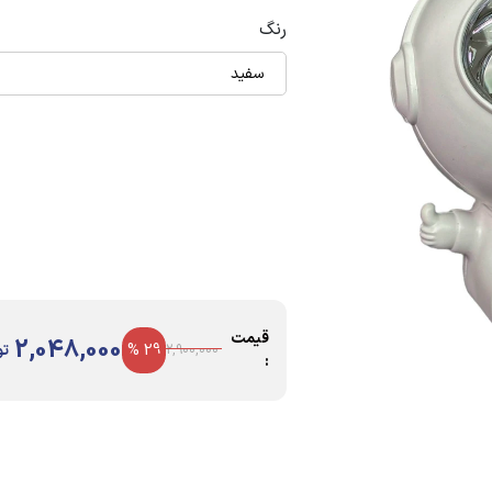
رنگ
سفید
قیمت
2,048,000
29 %
تو
2,900,000
: