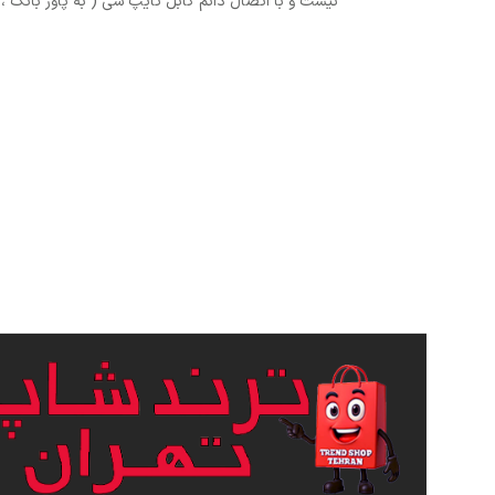
نیست و با اتصال دائم کابل تایپ سی ( به پاور بانک ، لپ