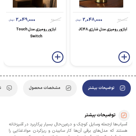
2,049,000
2,048,000
2,300,000
تومان
2,500,000
تومان
آباژور رومیزی مدل شارژی JC48
آباژور رومیزی مدل Touch
Switch
توضیحات بیشتر
مشخصات محصول
ن
توضیحات بیشتر
آسیاب‌ها ازجمله وسایل کوچک و درعین‌حال بسیار پرکاربرد در آشپزخانه
هستند که مدل‌های برقی آن‌ها کار سابیدن و ریزکردن موادغذایی را