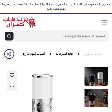
یه بارم واسه خودت یه کادو بگیر ... مگه چی میشه ؟! بیا اینجا یه کد تخفیف بیشتر هم ما
بهت هدیه بدیم
ترند شاپ تهران
خانه آشپزخانه
آسیاب قهوه شارژی مدل ZT-003