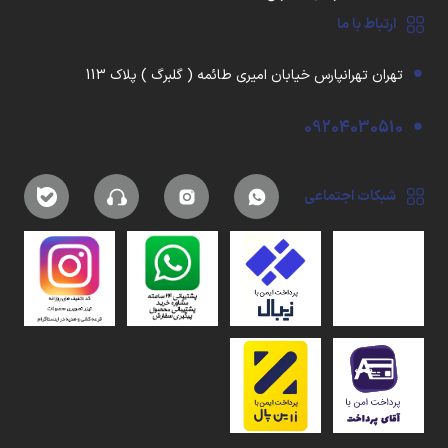
ارتباط با ما
تهران تهرانپارس خیابان امیری طائمه ( گلبرگ ) پلاک 113
09204030510
شبکات اجتماعی