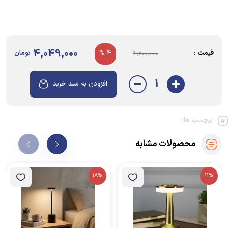
4,049,000
قیمت :
4 %
تومان
4,200,000
1
افزودن به سبد خرید
برچسب ها:
محصولات مشابه
18%
11%