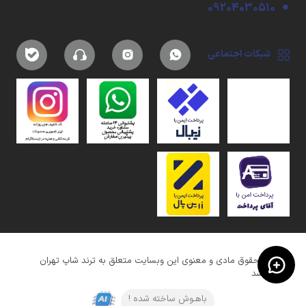
09204030510
شبکات اجتماعی
کلیه حقوق مادی و معنوی این وبسایت متعلق به ترند شاپ تهران
میباشد
باهـوش ساخته شده !