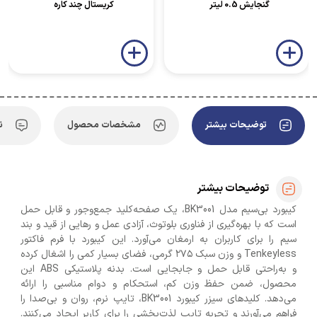
گنجایش 0.5 لیتر
کریستال چند کاره
توضیحات بیشتر
مشخصات محصول
ن
توضیحات بیشتر
کیبورد بی‌سیم مدل BK3001، یک صفحه‌کلید جمع‌وجور و قابل حمل
است که با بهره‌گیری از فناوری بلوتوث، آزادی عمل و رهایی از قید و بند
سیم را برای کاربران به ارمغان می‌آورد. این کیبورد با فرم فاکتور
Tenkeyless و وزن سبک ۲۷۵ گرمی، فضای بسیار کمی را اشغال کرده
و به‌راحتی قابل حمل و جابجایی است. بدنه پلاستیکی ABS این
محصول، ضمن حفظ وزن کم، استحکام و دوام مناسبی را ارائه
می‌دهد. کلیدهای سیزر کیبورد BK3001، تایپ نرم، روان و بی‌صدا را
فراهم می‌آورند و تجربه تایپ لذت‌بخشی را برای کاربر ایجاد می‌کنند.