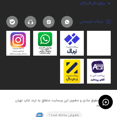
09204030510
شبکات اجتماعی
کلیه حقوق مادی و معنوی این وبسایت متعلق به ترند شاپ تهران
میباشد
باهـوش ساخته شده !