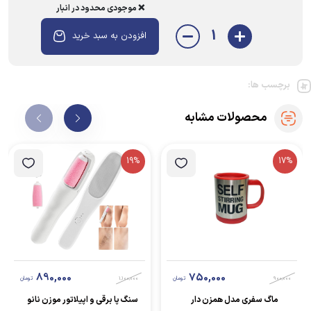
❌ موجودی محدود در انبار
1
افزودن به سبد خرید
برچسب ها:
محصولات مشابه
19%
17%
890,000
750,000
900,000
تومان
1,100,000
تومان
ماگ سفری مدل همزن دار
سنگ پا برقی و اپیلاتور موزن نانو